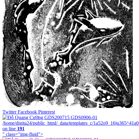
Twitter
Facebook
Pinterest
/home/digita24/public_html/_data/templates_c/1a52o9_16ju365^41a
on line
191
" class="img-fluid">