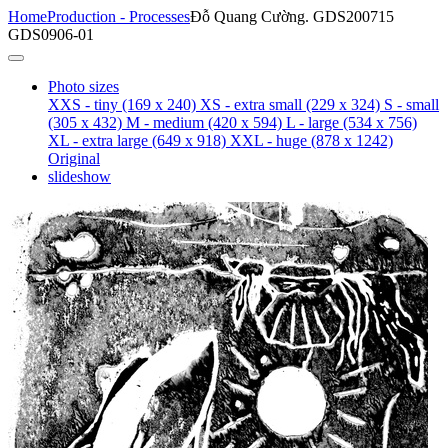
Home
Production - Processes
Đỗ Quang Cường. GDS200715
GDS0906-01
Photo sizes
XXS - tiny
(169 x 240)
XS - extra small
(229 x 324)
S - small
(305 x 432)
M - medium
(420 x 594)
L - large
(534 x 756)
XL - extra large
(649 x 918)
XXL - huge
(878 x 1242)
Original
slideshow