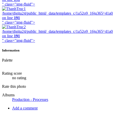
" class="img-fluid">
/home/digita24/public_html/_data/templates_c/1a52o9_16ju365^41a
on line
191
" class="img-fluid">
/home/digita24/public_html/_data/templates_c/1a52o9_16ju365^41a
on line
191
" class="img-fluid">
Information
Palette
Rating score
no rating
Rate this photo
Albums
Production - Processes
Add a comment