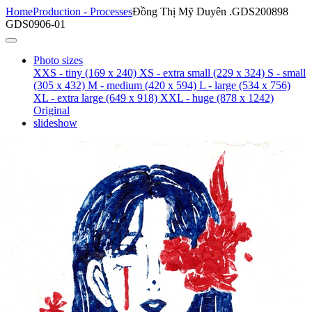
Home
Production - Processes
Đồng Thị Mỹ Duyên .GDS200898
GDS0906-01
Photo sizes
XXS - tiny
(169 x 240)
XS - extra small
(229 x 324)
S - small
(305 x 432)
M - medium
(420 x 594)
L - large
(534 x 756)
XL - extra large
(649 x 918)
XXL - huge
(878 x 1242)
Original
slideshow