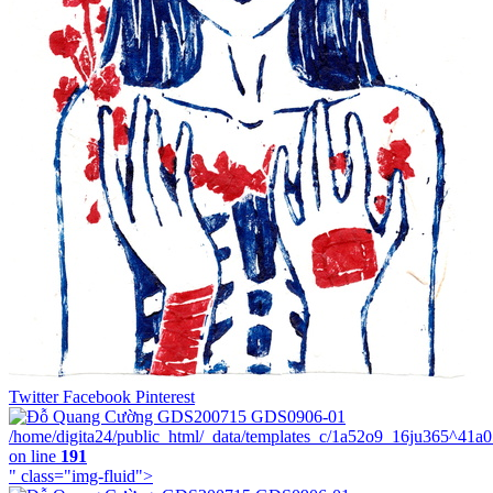
Twitter
Facebook
Pinterest
/home/digita24/public_html/_data/templates_c/1a52o9_16ju365^41a
on line
191
" class="img-fluid">