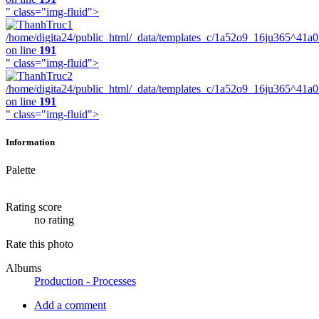
" class="img-fluid">
/home/digita24/public_html/_data/templates_c/1a52o9_16ju365^41a
on line
191
" class="img-fluid">
/home/digita24/public_html/_data/templates_c/1a52o9_16ju365^41a
on line
191
" class="img-fluid">
Information
Palette
Rating score
no rating
Rate this photo
Albums
Production - Processes
Add a comment