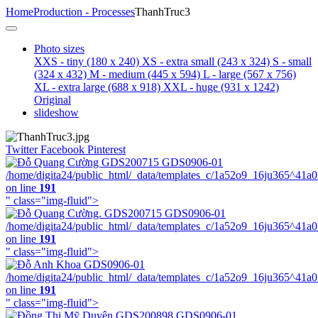
Home
Production - Processes
ThanhTruc3
Photo sizes
XXS - tiny
(180 x 240)
XS - extra small
(243 x 324)
S - small
(324 x 432)
M - medium
(445 x 594)
L - large
(567 x 756)
XL - extra large
(688 x 918)
XXL - huge
(931 x 1242)
Original
slideshow
Twitter
Facebook
Pinterest
/home/digita24/public_html/_data/templates_c/1a52o9_16ju365^41a
on line
191
" class="img-fluid">
/home/digita24/public_html/_data/templates_c/1a52o9_16ju365^41a
on line
191
" class="img-fluid">
/home/digita24/public_html/_data/templates_c/1a52o9_16ju365^41a
on line
191
" class="img-fluid">