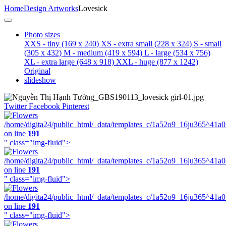
Home
Design Artworks
Lovesick
Photo sizes
XXS - tiny
(169 x 240)
XS - extra small
(228 x 324)
S - small
(305 x 432)
M - medium
(419 x 594)
L - large
(534 x 756)
XL - extra large
(648 x 918)
XXL - huge
(877 x 1242)
Original
slideshow
Twitter
Facebook
Pinterest
/home/digita24/public_html/_data/templates_c/1a52o9_16ju365^41a
on line
191
" class="img-fluid">
/home/digita24/public_html/_data/templates_c/1a52o9_16ju365^41a
on line
191
" class="img-fluid">
/home/digita24/public_html/_data/templates_c/1a52o9_16ju365^41a
on line
191
" class="img-fluid">